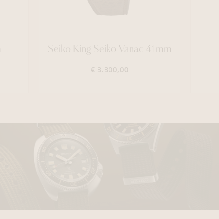
m
Seiko King Seiko Vanac 41mm
€ 3.300,00