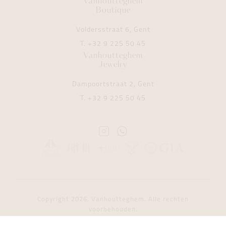
Vanhoutteghem
Boutique
Voldersstraat 6, Gent
T.
+32 9 225 50 45
Vanhoutteghem
Jewelry
Dampoortstraat 2, Gent
T.
+32 9 225 50 45
Instagram
Whatsapp
Vanhoutteghem
Vanhoutteghem
Copyright 2026. Vanhoutteghem. Alle rechten
voorbehouden.