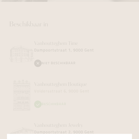
Beschikbaar in
Vanhoutteghem
Time
Dampoortstraat 1, 9000 Gent
NIET BESCHIKBAAR
Vanhoutteghem
Boutique
Voldersstraat 6, 9000 Gent
BESCHIKBAAR
Vanhoutteghem
Jewelry
Dampoortstraat 2, 9000 Gent