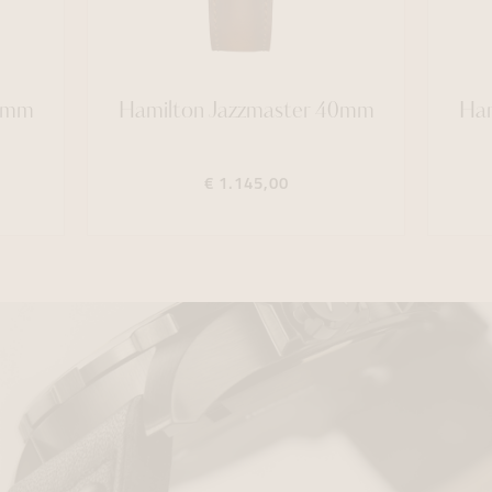
34mm
Hamilton Jazzmaster 40mm
Ham
€ 1.145,00