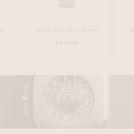
mm
Bell & Ross Br-x5 41mm
B
€ 8.200,00