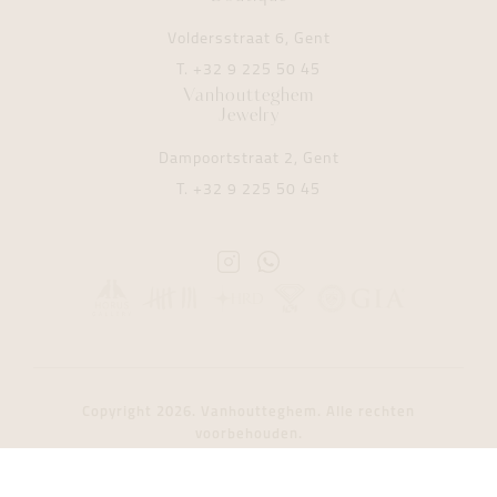
Voldersstraat 6, Gent
T.
+32 9 225 50 45
Vanhoutteghem
Jewelry
Dampoortstraat 2, Gent
T.
+32 9 225 50 45
Instagram
Whatsapp
Vanhoutteghem
Vanhoutteghem
Copyright 2026. Vanhoutteghem. Alle rechten
voorbehouden.