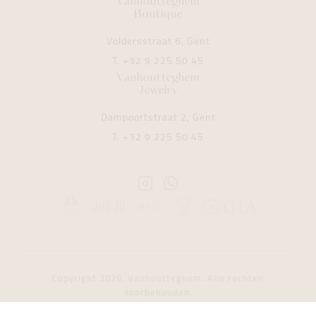
Vanhoutteghem
Boutique
Voldersstraat 6, Gent
T.
+32 9 225 50 45
Vanhoutteghem
Jewelry
Dampoortstraat 2, Gent
T.
+32 9 225 50 45
Instagram
Whatsapp
Vanhoutteghem
Vanhoutteghem
Copyright 2026. Vanhoutteghem. Alle rechten
voorbehouden.