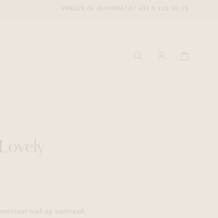
VRAGEN OF INFORMATIE?
+32 9 225 50 45
LY
TISSOT
 Lovely
ecenter
ecenter
ecenter
icecenter
icecenter
icecenter
rken
rken
rken
n
n
n
menteel niet op voorraad.