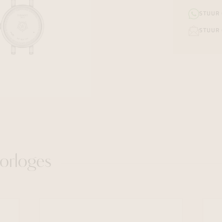
STUUR
STUUR 
orloges