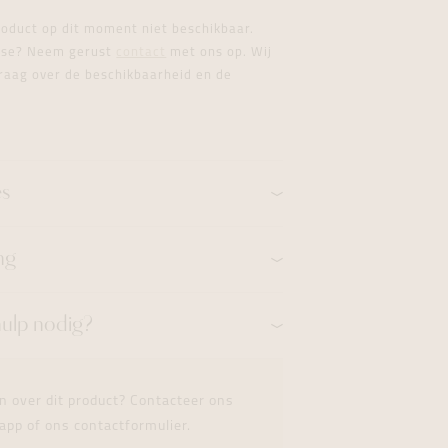
formeren
formeren
formeren
product op dit moment niet beschikbaar.
esse? Neem gerust
contact
met ons op. Wij
raag over de beschikbaarheid en de
es
ng
hulp nodig?
n over dit product? Contacteer ons
app of ons contactformulier.