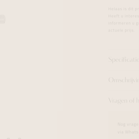
tingen
over
For Him
Juwelen trans
Juwelen trans
Juwelen trans
For Him
Cadeaubon
Helaas is dit 
den
on
ock
Cadeaubon
Diamant
Diamant
Diamant
Heeft u inter
Cadeaubon
informeren u g
graphs
actuele prijs.
Specificati
Omschrijvi
Vragen of 
Nog vrage
via Whats