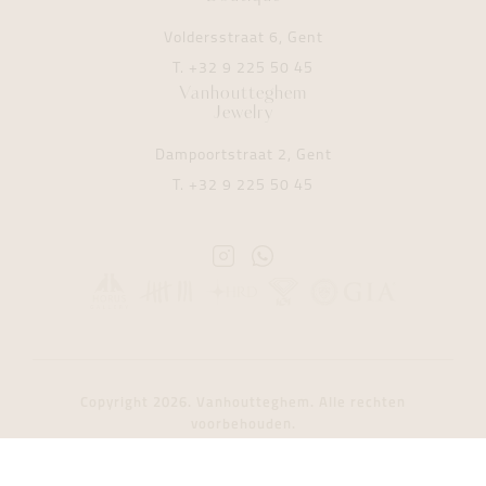
Voldersstraat 6, Gent
T.
+32 9 225 50 45
Vanhoutteghem
Jewelry
Dampoortstraat 2, Gent
T.
+32 9 225 50 45
Instagram
Whatsapp
Vanhoutteghem
Vanhoutteghem
Copyright 2026. Vanhoutteghem. Alle rechten
voorbehouden.