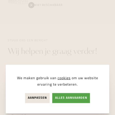
NIET BESCHIKBAAR
STUUR ONS EEN BERICHT
Wij helpen je graag verder!
"Heeft u een vraag over dit product of wenst u meer
informatie? Aarzel dan niet en stuur ons een bericht. Wij
We maken gebruik van
cookies
om uw website
helpen u zo snel mogelijk verder."
ervaring te verbeteren.
AANPASSEN
ALLES AANVAARDEN