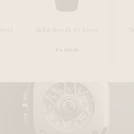
Steel
Bell & Ross Br-03 42mm
B
€ 4.300,00