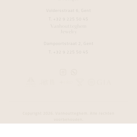
Voldersstraat 6, Gent
T.
+32 9 225 50 45
Vanhoutteghem
Jewelry
Dampoortstraat 2, Gent
T.
+32 9 225 50 45
Instagram
Whatsapp
Vanhoutteghem
Vanhoutteghem
Copyright 2026. Vanhoutteghem. Alle rechten
voorbehouden.