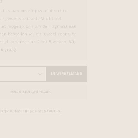
AT
formeren
formeren
formeren
 alles aan om dit juweel direct te
 de gewenste maat. Mocht het
iet mogelijk zijn om de ringmaat aan
dan bestellen wij dit juweel voor u en
rtijd variëren van 2 tot 6 weken. Wij
 u graag.
IN WINKELMAND
MAAK EEN AFSPRAAK
EKIJK WINKELBESCHIKBAARHEID