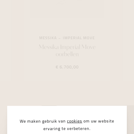
MESSIKA
IMPERIAL MOVE
Messika Imperial Move
oorbellen
€ 6.700,00
We maken gebruik van
cookies
om uw website
ervaring te verbeteren.