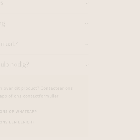
es
ng
n maat?
hulp nodig?
n over dit product? Contacteer ons
app of ons contactformulier.
 ONS OP WHATSAPP
ONS EEN BERICHT