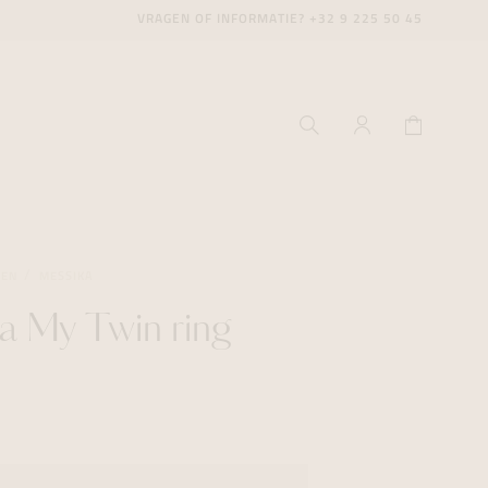
VRAGEN OF INFORMATIE?
+32 9 225 50 45
GEN
MESSIKA
a My Twin ring
ecenter
ecenter
ecenter
icecenter
icecenter
icecenter
rken
rken
rken
n
n
n