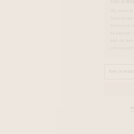
KIES JE MA
tingen
over
For Him
Juwelen trans
Juwelen trans
Juwelen trans
For Him
Cadeaubon
Wij doen er
den
on
ock
Cadeaubon
Diamant
Diamant
Diamant
Cadeaubon
leveren op
graphs
technisch n
te passen, 
kan de leve
informeren
B