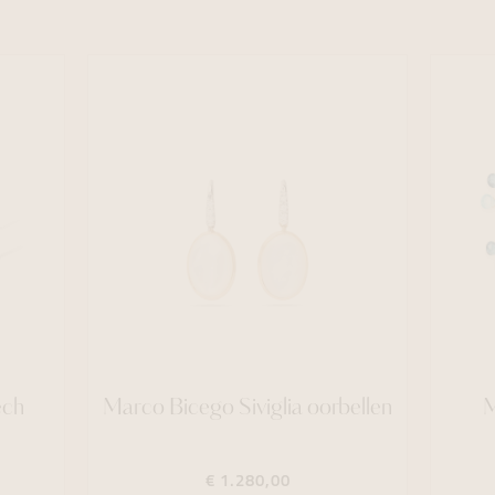
ech
Marco Bicego Siviglia oorbellen
M
€ 1.280,00