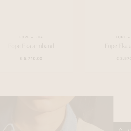
FOPE
EKA
FOPE
Fope Eka armband
Fope Eka 
€ 6.710,00
€ 3.57
+3