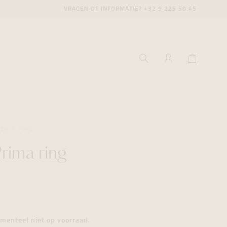
VRAGEN OF INFORMATIE?
+32 9 225 50 45
GEN
FOPE
rima ring
ecenter
ecenter
ecenter
icecenter
icecenter
icecenter
rken
rken
rken
n
n
n
menteel niet op voorraad.