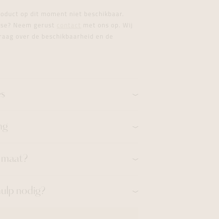
formeren
formeren
formeren
product op dit moment niet beschikbaar.
esse? Neem gerust
contact
met ons op. Wij
raag over de beschikbaarheid en de
es
ng
n maat?
hulp nodig?