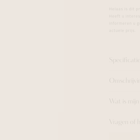
tingen
over
For Him
Juwelen trans
Juwelen trans
Juwelen trans
For Him
Cadeaubon
Helaas is dit 
den
on
ock
Cadeaubon
Diamant
Diamant
Diamant
Heeft u inter
Cadeaubon
informeren u g
graphs
actuele prijs.
Specificati
Omschrijvi
Wat is mij
Vragen of 