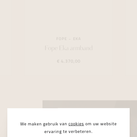
FOPE
EKA
Fope Eka armband
€ 4.370,00
We maken gebruik van
cookies
om uw website
ervaring te verbeteren.