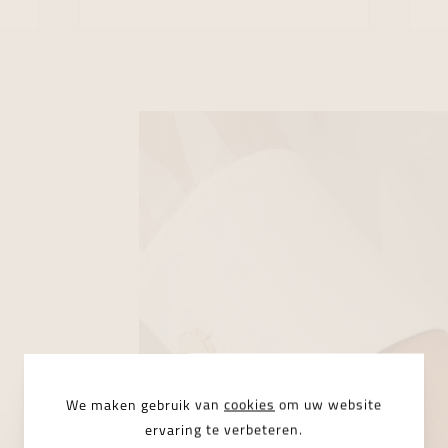
We maken gebruik van
cookies
om uw website
ervaring te verbeteren.