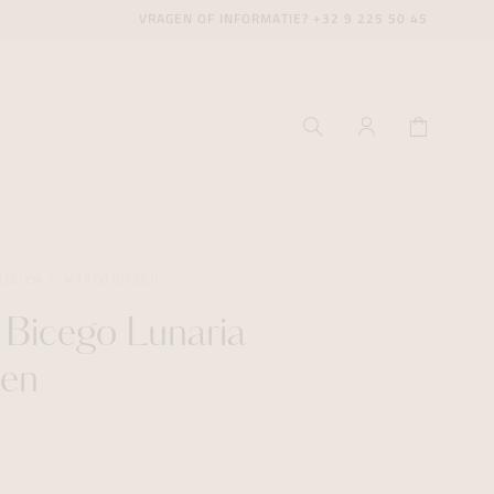
VRAGEN OF INFORMATIE?
+32 9 225 50 45
BELLEN
MARCO BICEGO
Bicego Lunaria
ecenter
ecenter
ecenter
len
icecenter
icecenter
icecenter
rken
rken
rken
n
n
n