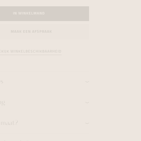
formeren
formeren
formeren
IN WINKELMAND
MAAK EEN AFSPRAAK
EKIJK WINKELBESCHIKBAARHEID
es
ng
n maat?