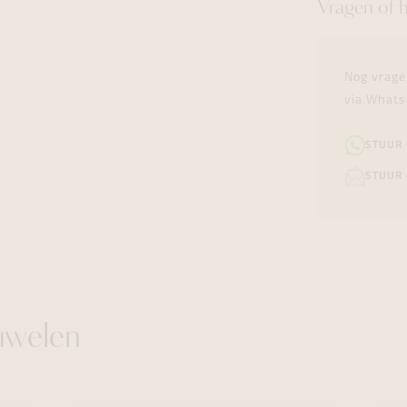
Vragen of 
Nog vrage
via Whats
STUUR
STUUR 
uwelen