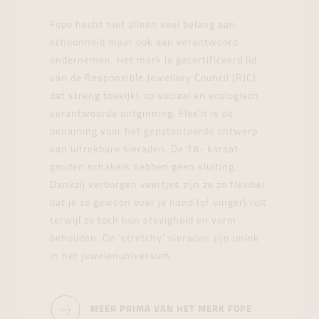
Fope hecht niet alleen veel belang aan
schoonheid maar ook aan verantwoord
ondernemen. Het merk is gecertificeerd lid
van de Responsible Jewellery Council (RJC)
dat streng toekijkt op sociaal en ecologisch
verantwoorde ontginning. Flex’it is de
benaming voor het gepatenteerde ontwerp
van uitrekbare sieraden. De 18- karaat
gouden schakels hebben geen sluiting.
Dankzij verborgen veertjes zijn ze zo flexibel
dat je ze gewoon over je hand (of vinger) rolt
terwijl ze toch hun stevigheid en vorm
behouden. De ‘stretchy’ sieraden zijn uniek
in het juwelenuniversum.
MEER PRIMA VAN HET MERK FOPE