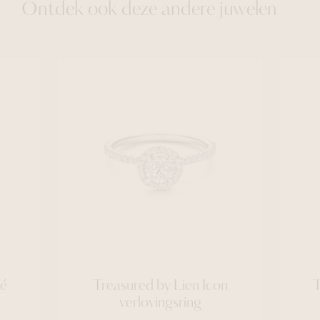
Ontdek ook deze andere juwelen
vé
Treasured by Lien Icon
T
verlovingsring