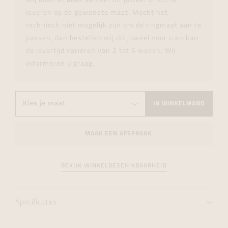
Wij doen er alles aan om dit juweel direct te
leveren op de gewenste maat. Mocht het
technisch niet mogelijk zijn om de ringmaat aan te
passen, dan bestellen wij dit juweel voor u en kan
de levertijd variëren van 2 tot 6 weken. Wij
informeren u graag.
IN WINKELMAND
MAAK EEN AFSPRAAK
BEKIJK WINKELBESCHIKBAARHEID
Specificaties