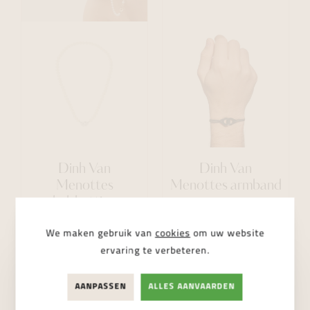
Dinh Van
Dinh Van
Menottes
Menottes armband
halsketting
€ 2.520,00
€ 430,00
We maken gebruik van
cookies
om uw website
ervaring te verbeteren.
AANPASSEN
ALLES AANVAARDEN