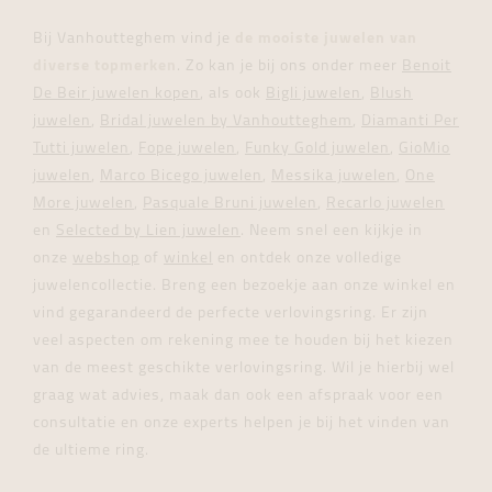
Bij Vanhoutteghem vind je
de mooiste juwelen van
diverse topmerken
. Zo kan je bij ons onder meer
Benoit
De Beir juwelen kopen
, als ook
Bigli juwelen
,
Blush
juwelen
,
Bridal juwelen by Vanhoutteghem
,
Diamanti Per
Tutti juwelen
,
Fope juwelen
,
Funky Gold juwelen
,
GioMio
juwelen
,
Marco Bicego juwelen
,
Messika juwelen
,
One
More juwelen
,
Pasquale Bruni juwelen
,
Recarlo juwelen
en
Selected by Lien juwelen
. Neem snel een kijkje in
onze
webshop
of
winkel
en ontdek onze volledige
juwelencollectie. Breng een bezoekje aan onze winkel en
vind gegarandeerd de perfecte verlovingsring. Er zijn
veel aspecten om rekening mee te houden bij het kiezen
van de meest geschikte verlovingsring. Wil je hierbij wel
graag wat advies, maak dan ook een afspraak voor een
consultatie en onze experts helpen je bij het vinden van
de ultieme ring.