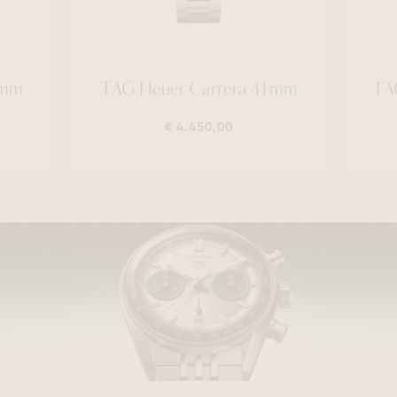
1mm
TAG Heuer Carrera 41mm
TA
€ 4.450,00