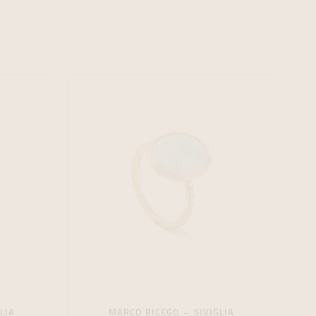
formeren
formeren
formeren
LIA
MARCO BICEGO
SIVIGLIA