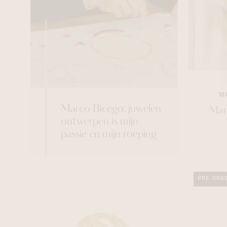
M
Marco Bicego: juwelen
Marc
ontwerpen is mijn
passie en mijn roeping
PRE-ORD