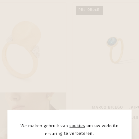
PRE-ORDER
MARCO BICEGO
JAIP
Marco Bicego Jaipur
We maken gebruik van
cookies
om uw website
ervaring te verbeteren.