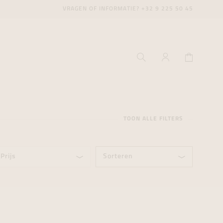
VRAGEN OF INFORMATIE?
+32 9 225 50 45
TOON ALLE FILTERS
Prijs
Sorteren
ecenter
ecenter
ecenter
icecenter
icecenter
icecenter
rken
rken
rken
n
n
n