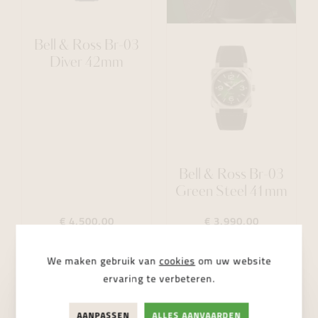
Bell & Ross Br-03
Diver 42mm
Bell & Ross Br-03
Green Steel 41mm
€ 4.500,00
€ 3.990,00
We maken gebruik van
cookies
om uw website
ervaring te verbeteren.
AANPASSEN
ALLES AANVAARDEN