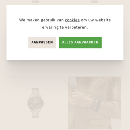
We maken gebruik van
cookies
om uw website
TAG Heuer
TAG Heuer
ervaring te verbeteren.
Aquaracer
Aquaracer
Professional 300
Professional 300
AANPASSEN
ALLES AANVAARDEN
42mm
42mm
€ 4.550,00
€ 4.950,00